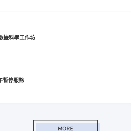
on數據科學工作坊
上午暫停服務
份作業，「衛生福利資料科學中心資料申請系統」與「本
MORE