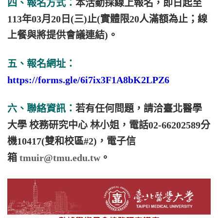
四、報名方式：
本活動採線上報名，即日起至
113年03月20日(三)止(實體限20人滿額為止；線
上餐與將提供會議連結)。
五、報名網址：
https://forms.gle/6i7ix3F1A8bK2LPZ6
六、聯絡資訊：
若有任何問題，請洽臺北醫學
大學 校務研究中心 林
小姐
，電話02-66202589分
機10417(雙和校區#2)，電子信
箱
tmuir@tmu.edu.tw
。