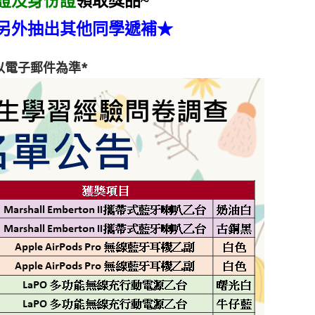
證及身份證
領取獎品~
另外抽出其他同學遞補★
以電子郵件為準*