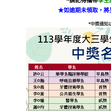
~請記得攜帶
學生
★如逾期未領取，將
*中獎通知