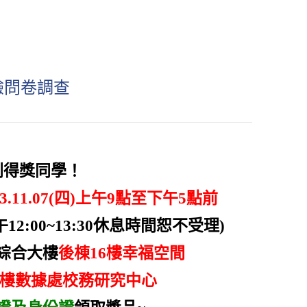
驗問卷調查
列得獎同學！
至113.11.07(四)上午9點至下午​5​點前
12:00~13:30休息時間恕不受理)
綜合大樓
後棟16樓幸福空間
4樓數據處校務研究中心