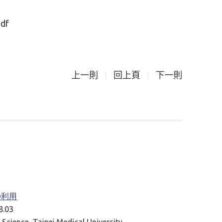
df
上一則
回上頁
下一則
RD利用
.03
Science, Taipei Medical University.