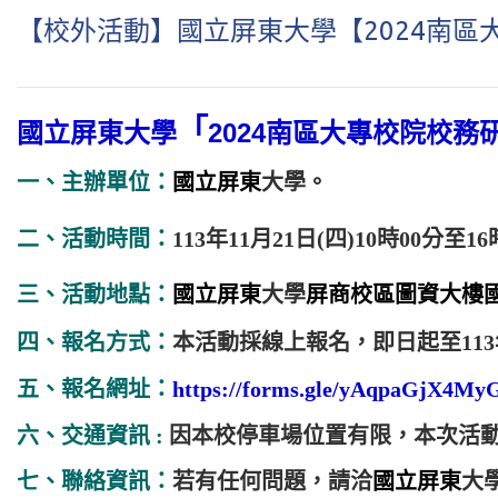
【校外活動】國立屏東大學【2024南
「
國立屏東大學
2024南區大專校院校
一、主辦單位：
國立屏東
大學。
二、
活動時間：
113年11月21日(四)10時00分至1
三、活動地點：
國立屏東
大學
屏商校區圖資大樓
四、
報名方式：
本活動採線上報名，即日起至113年
五、報名網址：
https://forms.gle/yAqpaGjX4M
六、
交通資訊 :
因本校停車場位置有限，本次活
七、聯絡資訊：
若有任何問題，
請洽
國立屏東
大