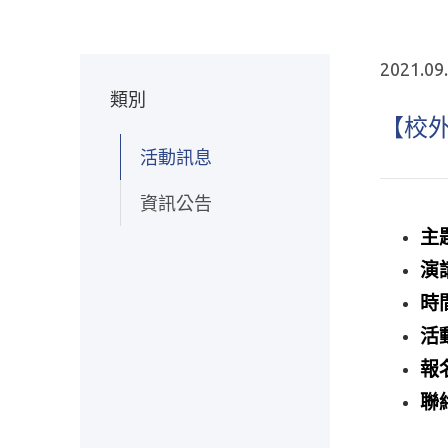
2021.09
類別
【校外
活動訊息
資訊公告
主
演
時
活
報
聯絡