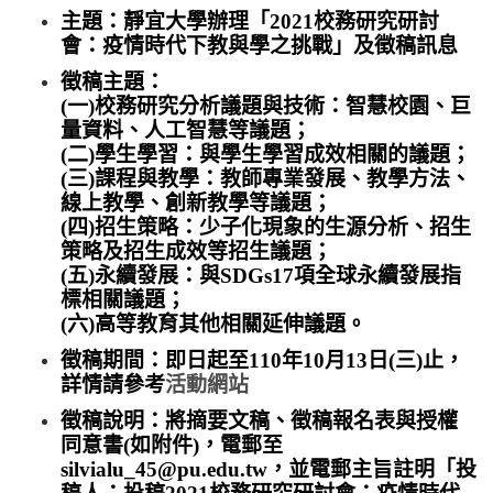
主題：靜宜大學辦理「2021校務研究研討
會：疫情時代下教與學之挑戰」及徵稿訊息
徵稿主題：
(一)校務研究分析議題與技術：智慧校園、巨
量資料、人工智慧等議題；
(二)學生學習：與學生學習成效相關的議題；
(三)課程與教學：教師專業發展、教學方法、
線上教學、創新教學等議題；
(四)招生策略：少子化現象的生源分析、招生
策略及招生成效等招生議題；
(五)永續發展：與SDGs17項全球永續發展指
標相關議題；
(六)高等教育其他相關延伸議題。
徵稿期間：即日起至110年10月13日(三)止，
詳情請參考
活動網站
徵稿說明：將摘要文稿、徵稿報名表與授權
同意書(如附件)，電郵至
silvialu_45@pu.edu.tw，並電郵主旨註明「投