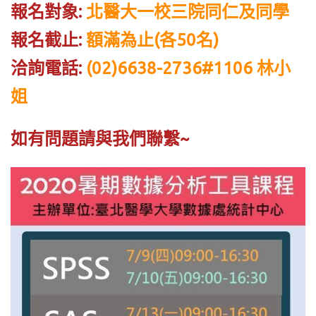
報名對象:
北醫大一校三院同仁及同學
報名截止:
額滿為止(各50名)
洽詢電話:
(02)6638-2736#1106 林小
姐
如有問題請與我們聯繫~