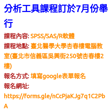
分析工具課程訂於7月份舉
行
課程內容:
SPSS/SAS/R軟體
課程地點:
臺北醫學大學杏春樓電腦教
室(臺北市信義區吳興街250號杏春樓2
樓)
報名方式:
填寫google表單報名
報名網址:
https://forms.gle/nCcPjaKJg7q1C2Pb
A