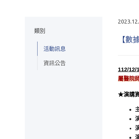
2023.12
類別
【數
活動訊息
資訊公告
112/12/
屬醫院
★演講