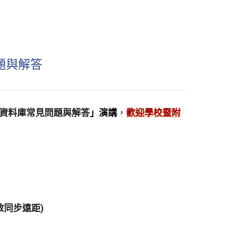
題與解答
資料庫常見問題與
解答
」演講
，
歡迎
學校暨附
放同步遠距)