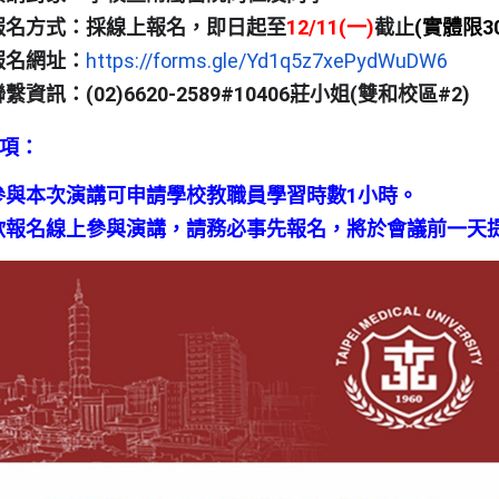
報名方式：採線上報名，即日起至
12/11(一)
截止
(
實體限3
報名網址：
https://forms.gle/
Yd1q5z7xePydWuDW6
繫資訊：(02)6620-2589#10406莊小姐(
雙和校區#2)
事項：
參與本次演講可申請學校教職員學習時數1小時。
欲報名線上參與演講，請務必事先報名，
將於會議前一天提供