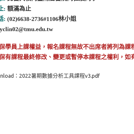
止:
額滿為止
話:
(02)6638-2736#1106林小姐
yclin02@tmu.edu.tw
確保學員上課權益，報名課程無故不出席者將列為課
位保有課程最終修改、變更或暫停本課程之權利，如
nload：
2022暑期數據分析工具課程v3.pdf