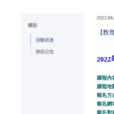
2022.06
類別
【教育
活動訊息
資訊公告
20
課程內
課程地
報名方
報名網
報名對