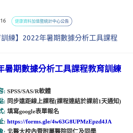
.16
健康資料加值暨統計中心公告
訓練】2022年暑期數據分析工具課程
22年暑期數據分析工具課程教育訓練
容:
SPSS/SAS/R軟體
點:
同步遠距線上課程(課程連結於課前1天通知)
式:
填寫google表單報名
址:
https://forms.gle/4w63G8UPMzEpzd4JA
象:
北醫大校內暨附屬醫院同仁及同學