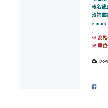
報名截
洽詢電
e-mail:
※ 為
※ 單
Dow