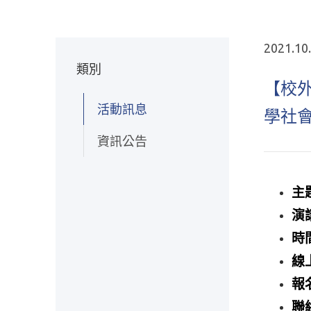
2021.10
類別
【校外
活動訊息
學社
資訊公告
主
演
時
線
報
聯絡