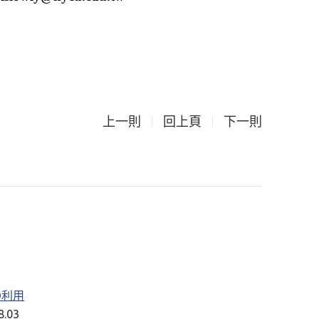
上一則
回上頁
下一則
RD利用
.03