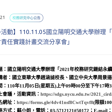
.21
校務研究中心公告
活動】110.11.05國立陽明交通大學辦理
會責任實踐計畫交流分享會」
題：國立陽明交通大學辦理「2021年校務研究鏈結永
講者：國立東華大學趙涵㨗校長、國立中央大學周景揚
間：110年11月05日(星期五)上午09時00分至下午17時3
上會議，活動資訊：
https://sdgs.nycu.edu.tw/2021_cird
名網址：
https://forms.gle/4dv41nsf8CwtTqvf8
(限額100
方式：蘇小姐，電話：03-5712121#50172；E-mail：islo