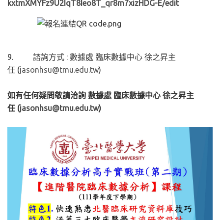
kxtmXMYFz9U2IqT8Ieo8T_
qr8m7xizHDG-E/edit
9. 諮詢方式 : 數據處 臨床數據中心 徐之昇主
任 (
jasonhsu@tmu.edu.tw
)
如有任何疑問敬請洽詢
數據處
臨床數據中心
徐之昇主
任
(
jasonhsu@tmu.edu.tw
)