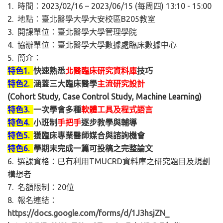
1. 時間：2023/02/16 – 2023/06/15 (每周四) 13:10 - 15:00
2. 地點：臺北醫學大學大安校區B205教室
3. 開課單位：臺北醫學大學管理學院
4. 協辦單位：臺北醫學大學數據處臨床數據中心
5. 簡介：
特色
1.
快速熟悉
北醫臨床研究資料庫
技巧
特色
2.
涵蓋三大臨床醫學
主流研究設計
(Cohort Study, Case Control Study, Machine Learning)
特色
3.
一次學會多種
軟體工具及程式語言
特色
4.
小班制
手把手
逐步教學與輔導
特色
5.
獲臨床專業醫師媒合與諮詢機會
特色
6.
學期末完成一篇可投稿之完整論文
6. 選課資格：已有利用TMUCRD資料庫之研究題目及規劃
構想者
7. 名額限制：20位
8. 報名連結：
https://docs.google.com/forms/
d/1J3hsjZN_