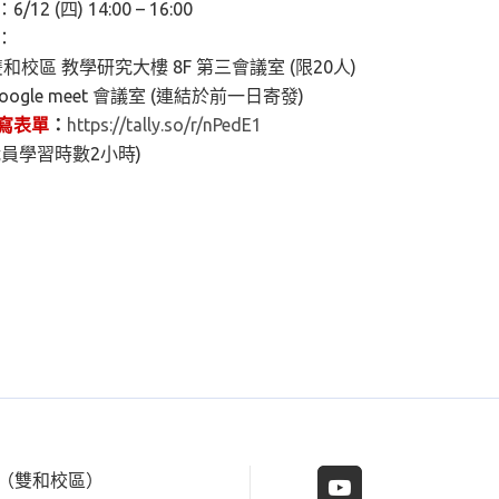
12 (四) 14:00 – 16:00
：
和校區 教學研究大樓 8F 第三會議室 (限20人)
oogle meet 會議室 (連結於前一日寄發)
寫表單
：
https://tally.so/r/
nPedE1
職員學習時數2小時)
樓（雙和校區）