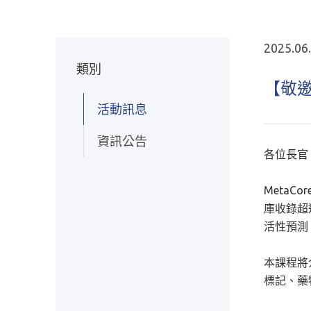
2025.06
類別
【敬邀參
活動訊息
資訊公告
各位長官
MetaC
庫收錄超
活性預測
本課程將
標記、藥