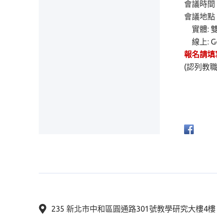
會議時間：6/
會議地點
實體: 雙
線上: G
報名請填
(認列教
235 新北市中和區圓通路301號教學研究大樓4