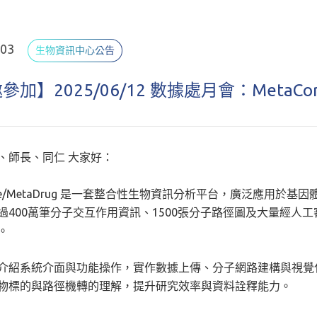
.03
生物資訊中心公告
加】2025/06/12 數據處月會：MetaCore
、師長、同仁 大家好：
ore/MetaDrug 是一套整合性生物資訊分析平台，廣泛應用於基因
過400萬筆分子交互作用資訊、
1500張分子路徑圖及大量經人
。
介紹系統介面與功能操作，實作數據上傳、
分子網路建構與視覺
物標的與路徑機轉的理解，
提升研究效率與資料詮釋能力。