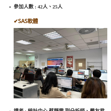
參加人數 : 42人、25人
✔SAS軟體
講者 : 統計中心
蔡靜雯
副分析師、
嚴友君