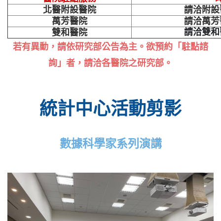
北醫附設醫院
請洽附設
萬芳醫院
請洽萬芳
請洽雙和
雙和醫院
若有異動，請依研究部公告為主。欲預約
「駐點諮
詢」者，請洽各醫院之研究部。
統計中心活動剪影
數據科學家系列演講