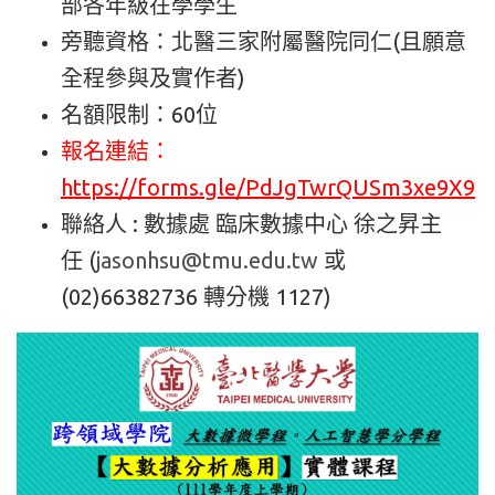
部各年級在學學生
旁聽資格：北醫三家附屬醫院同仁(且願意
全程參與及實作者)
名額限制：60位
報名連結：
https://forms.gle/PdJgTwrQUSm3xe9X9
聯絡人 : 數據處 臨床數據中心 徐之昇主
任 (
jasonhsu@tmu.edu.tw
或
(02)66382736 轉分機 1127)