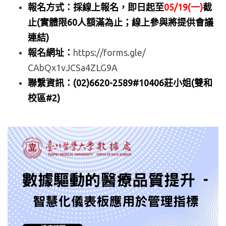
報名方式：採線上報名，即日起至
05/19(一)
截
止(
實體限6
0人額滿為止；線上參與將提供會議
連結)
報名網址：
https://forms.gle/
CAbQx1vJCSa4ZLG9A
聯繫資訊：(02)6620-2589#10406莊小姐(
雙和
校區#2)