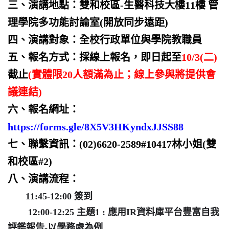
三、演講地點
：
雙和校區-生醫科技大樓11樓 管
理學院多功能討論室(開放同步遠距)
四、演講對象
：
全校行政單位與學院教職員
五、報名方式：採線上報名，即日起至
10/3(二)
截止
(實體限20人額滿為止；線上參與將提供會
議連結)
六、報名網址：
https://forms.gle/8X5V3HKyndxJJSS88
七、聯繫資訊：(02)6620-2589#10417林小姐(雙
和校區#2)
八、演講流程
：
11:45-12:00 簽到
12:00-12:25 主題1 : 應用IR資料庫平台豐富自我
評鑑報告-以學務處為例