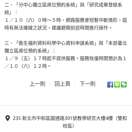
二、「分中心獨立區席位預約系統」與「研究成果登錄系
統」：
１／１０（六）０時～５時，網路服務會短暫中斷情形，屆
時有無法連線之狀況，建議避開前述時間進行操作。
三、「衛生福利資料科學中心資料申請系統」與「本部臺北
獨立區席位預約系統」：
１／９（五）１７時起不提供服務。服務恢復時間預計為１
／１０（六）１２時。
上一則
回上頁
下一則
235 新北市中和區圓通路301號教學研究大樓4樓（雙和
校區）