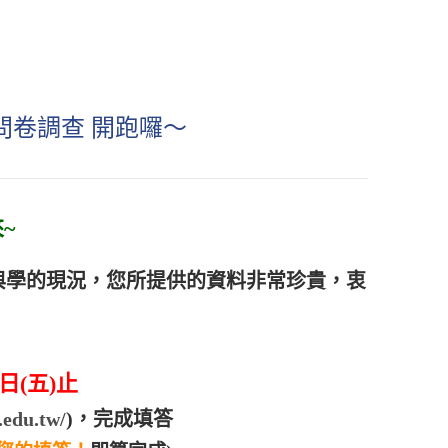
問卷調查 開跑囉～
~
與學的現況，您所提供的資料非常珍貴，衷
0日(五)止
.edu.tw/
)
，完成填答