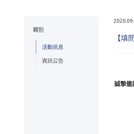
2020.09
類別
【填問
活動訊息
資訊公告
誠摯邀