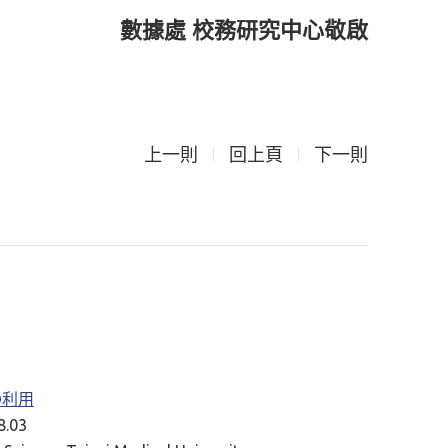
數據處 校務研究中心敬啟
上一則
回上頁
下一則
RD利用
.03