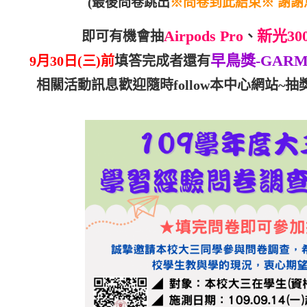
(
最後問卷跳出
※問卷到此結束※ 謝謝
Airpods Pro
新光30
即可有機會抽
、
早鳥獎-GARM
9
月30日(三)前
填答完成者還有
相關活動訊息歡迎隨時follow本中心網站
~
抽