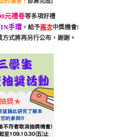
您的填答！
即算完成)
00元禮卷
等多項好禮
IN手環
，給予
兩次
中獎機會!
獎方式將再另行公布，謝謝。