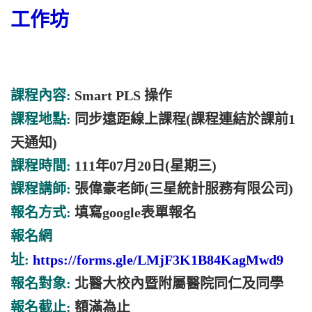
工作坊
課程內容:
Smart PLS 操作
課程地點:
同步遠距線上課程(課程連結於課前1
天通知)
課程時間:
111年07月20日(星期三)
課程講師:
張偉豪老師(三星統計服務有限公司)
報名方式:
填寫google表單報名
報名網
址:
https://forms.gle/LMjF3K1B84KagMwd9
報名對象:
北醫大校內暨附屬醫院同仁及同學
報名截止:
額滿為止