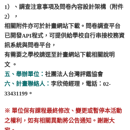
1）、調查注意事項及問卷內容設計架構（附件
2），
相關附件亦可於計畫網站下載。問卷調查平台
已開發API程式，可提供給學校自行串接校務資
訊系統與問卷平台，
有需要之學校請逕至計畫網站下載相關說明
文
。
五、舉辦單位：
社團法人台灣評鑑協會
六、
計畫聯絡人：
李欣倚經理，電話：02-
33431199。
※ 單位保有課程最終修改、變更或暫停本
活動
之權利，如有相關異動將公告通知。
謝謝大