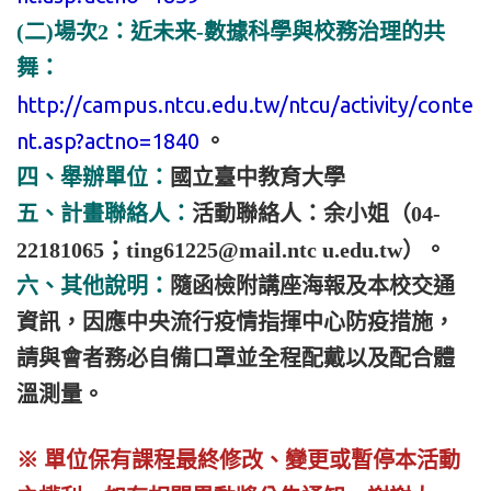
(二)場次2：近未来-數據科學與校務治理的共
舞：
http://campus.ntcu.edu.tw/ntcu/activity/conte
nt.asp?actno=1840
。
四、舉辦單位：
國立臺中教育大學
五、計畫聯絡人：
活動聯絡人：余小姐（04-
22181065；ting61225@mail.ntc u.edu.tw）。
六、其他說明：
隨函檢附講座海報及本校交通
資訊，因應中央流行疫情指揮中心防疫措施，
請與會者務必自備口罩並全程配戴以及配合體
溫測量。
※ 單位保有課程最終修改、變更或暫停本
活動