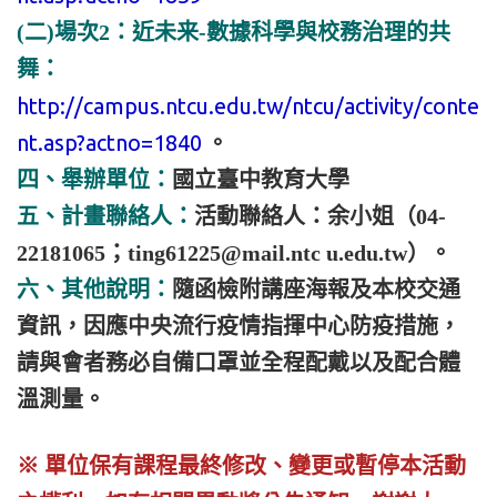
(二)場次2：近未来-數據科學與校務治理的共
舞：
http://campus.ntcu.edu.tw/ntcu/activity/conte
nt.asp?actno=1840
。
四、舉辦單位：
國立臺中教育大學
五、計畫聯絡人：
活動聯絡人：余小姐（04-
22181065；ting61225@mail.ntc u.edu.tw）。
六、其他說明：
隨函檢附講座海報及本校交通
資訊，因應中央流行疫情指揮中心防疫措施，
請與會者務必自備口罩並全程配戴以及配合體
溫測量。
※ 單位保有課程最終修改、變更或暫停本
活動