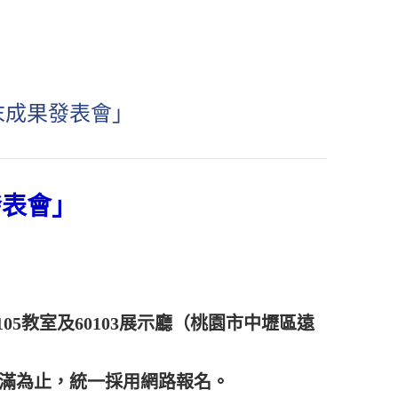
末成果發表會」
發表會」
105教室及60103展示廳（桃園市中壢區遠
，額滿為止，統一採用網路報名。