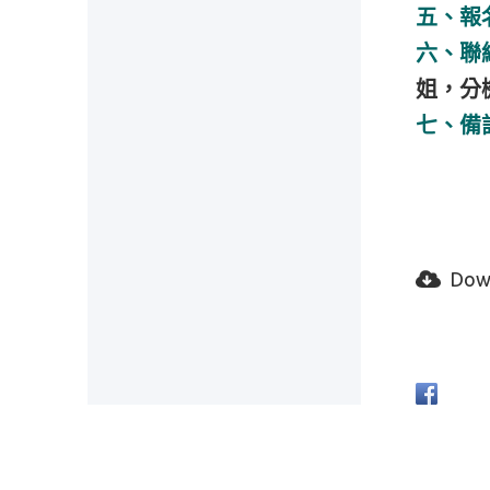
五、報
六、聯
姐，分機2
七、備
Dow