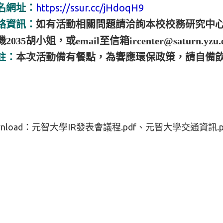
https://ssur.cc/jHdoqH9
名網址：
絡資訊：
如有活動相關問題請洽詢本校校務研究中心承辦人
035胡小姐，或email至信箱ircenter@saturn.yzu.e
註：
本次活動備有餐點，為響應環保政策，請自備
nload：
元智大學IR發表會議程.pdf
元智大學交通資訊.p