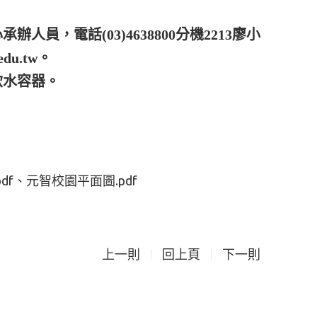
員，電話(03)4638800分機2213廖小
du.tw。
飲水容器。
df
元智校園平面圖.pdf
上一則
回上頁
下一則