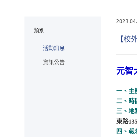
2023.04
類別
【校
活動訊息
資訊公告
元智
一、主
二、時
三、地
東路13
四、報