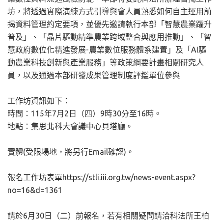
坊，將透過實際演練方式引導與會人員熟悉如何自主運用前
揭資料管理約定要項，並優先邀請執行本部「智慧農業躍升
普及」、「晶片驅動精準農業跨域整合與應用推動」、「智
慧政府數位化精進發展-農業數位服務體系建置」及「AI驅
動農業科技創新與產業服務」等政策綱要計畫相關研究人
員，以及通過本部研發成果管理制度評鑑單位參與
工作坊資訊如下：
時間：115年7月2日（四）9時30分至16時。
地點：集思北科大會議中心貝塔廳。
實體(受限場地，將另行Email確認)。
報名工作坊表單https://stli.iii.org.tw/news-event.aspx?
no=16&d=1361
請於6月30日（二）前報名，若有相關疑問請洽科法所王柏