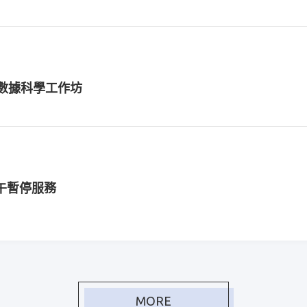
on數據科學工作坊
上午暫停服務
份作業，「衛生福利資料科學中心資料申請系統」與「本
MORE