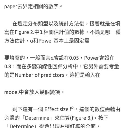
paper去界定相關的數字。
在選定分布類型以及統計方法後，接著就是在填
寫在Figure 2.中3.相關估計值的數據，不論是哪一種
方法估計，α和Power基本上是固定需
要填寫的，一般而言α會設在0.05，Power會設在
0.8，而在多變項線性回歸分析中，它另外需要考量
的是Number of predictors，這裡是輸入在
model中會放入幾個變項。
2
剩下還有一個 Effect size f
，這個的數值需藉由
旁邊的「Determine」來估算(Figure 3.)，按下
「Determine」後會出現右邊紅框的介面，