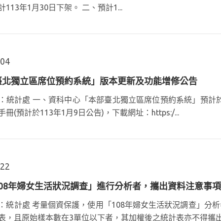
113年1月30日下架。 二、預計1...
.04
臺北獨立區席位預約系統」版本更新及功能增修公告
：統計處 一、資科中心「本部臺北獨立區席位預約系統」預計於
冊(預計於113年1月9日公告)，下載網址：https:/...
.22
108年婦女生活狀況調查」進行分析者，攜出資料注意事項
：統計處 考量個資保護，使用「108年婦女生活狀況調查」分
表，且原始樣本數在3單位以下者，其加權後之統計表亦不得攜出。