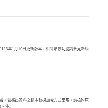
113年1月10日更新版本，相關增修功能請參見新版
析者，若攜出資料之樣本數採加權方式呈現，請檢附原
使...