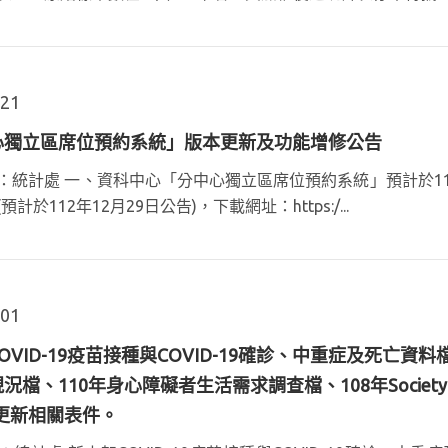
.21
心獨立區席位預約系統」版本更新及功能增修公告
：統計處 一、資科中心「分中心獨立區席位預約系統」預計於1
計於112年12月29日公告)，下載網址：https:/...
.01
OVID-19疫苗接種與COVID-19確診、中重症及死亡
況檔、110年身心障礙者生活需求調查檔、108年Socie
更新相關表件。