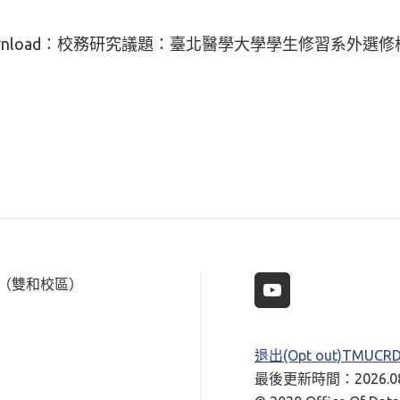
nload：
校務研究議題：臺北醫學大學學生修習系外選修樣態(教務
樓（雙和校區）
退出(Opt out)TMUC
最後更新時間：2026.08