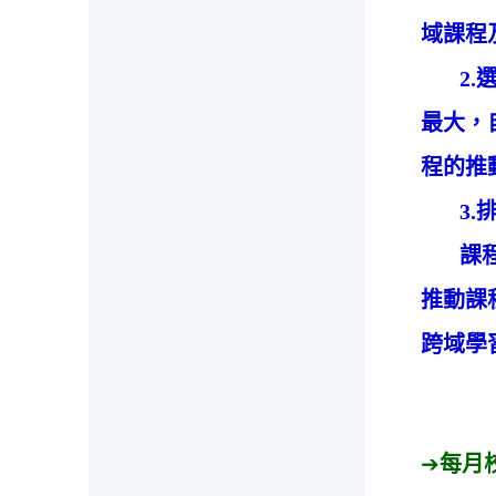
域課程
2.選
最大，
程的推
3.排
課程結
推動課
跨域學
➔
每月