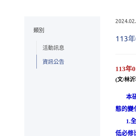
2024.02
類別
11
活動訊息
資訊公告
113
(文/林
本研究
態的變
1.全
低必修