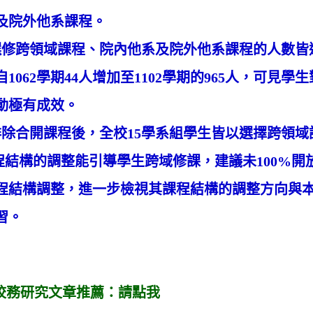
及院外他系課程。
修跨領域課程、院內他系及院外他系課程的人數皆
自1062學期44人增加至1102學期的965人，可
動極有成效。
除合開課程後，全校15學系組學生皆以選擇跨領域
構的調整能引導學生跨域修課，建議未100%開
程結構調整，進一步檢視其課程結構的調整方向與
習。
校務研究文章推薦：
請點我