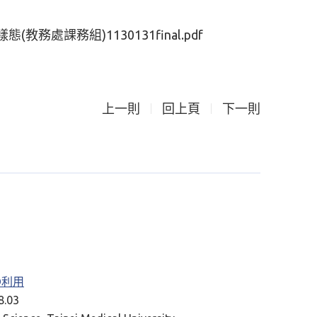
處課務組)1130131final.pdf
上一則
回上頁
下一則
RD利用
.03