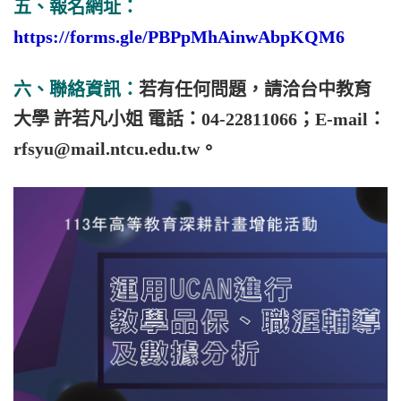
五、報名網址：
https://forms.gle/PBPpMhAinwAbpKQM6
六、聯絡資訊：
若有任何問題，
請洽台中教育
大學 許若凡小姐 電話：04-22811066；E-mail：
rfsyu@mail.ntcu.edu.tw
。