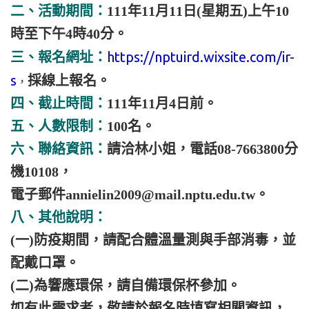
二、活動期間：
111年11月11日(星期五)上午10
時至下午4時40分。
https://nptuird.wixsite.com/ir-
三、報名網址：
s
採線上報名。
，
四、截止時間：
111年11月4日前。
五、人數限制：
100名。
六、聯絡資訊：
請洽林小姐，電話08-7663800分
機10108，
電子郵件annielin2009@mail.nptu.edu.tw。
八、其他說明：
(一)防疫期間，請配合體溫量測與手部消毒，並
配戴口罩。
(二)為響應環保，請自備環保杯參加。
如有此需求者，敬請於報名時填寫相關資訊，