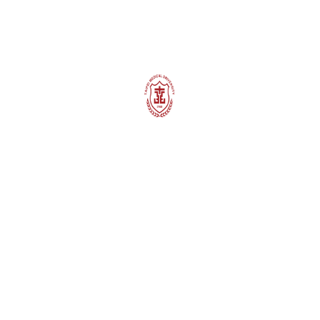
所所長，於2020年12月擔任當選「台灣健康資訊交換第七
層協定協會」（HL7 Taiwan）第10屆理事長。
上一則
回上頁
下一則
235 新北市中和區圓通路301號教學研究大樓4樓（雙和校
區）
(02)6620-2589