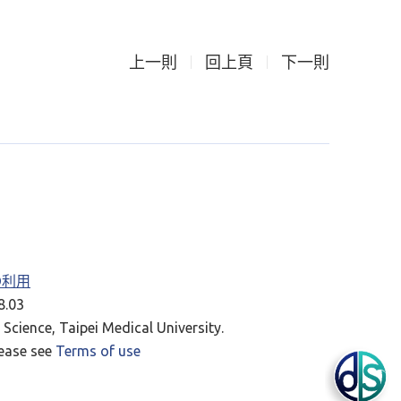
上一則
回上頁
下一則
RD利用
.03
Science, Taipei Medical University.
lease see
Terms of use