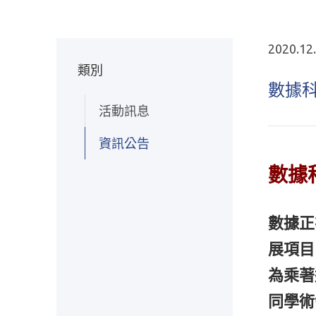
2020.12
類別
數據
活動訊息
資訊公告
數據
數據正
展項目
為乘著
同學術