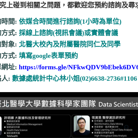
究上碰到相關之問題，都歡迎您預約諮詢及尋
詢時間:
依媒合時間進行諮詢(1小時為單位)
詢方式:
採線上諮詢(視訊會議)或實體會議
詢對象:
北醫大校內及附屬醫院同仁及同學
約方式:
填寫google表單預約
單網址:
https://forms.gle/NFkwQDV9bEbek6DV
人:
數據處統計中心林小姐(02)6638-2736#1106