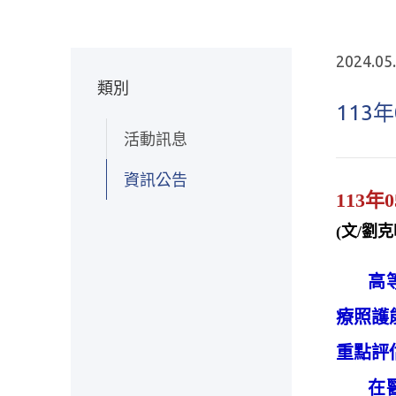
2024.05
類別
113
活動訊息
資訊公告
113
(文/劉
高等教
療照護
重點評
在醫學