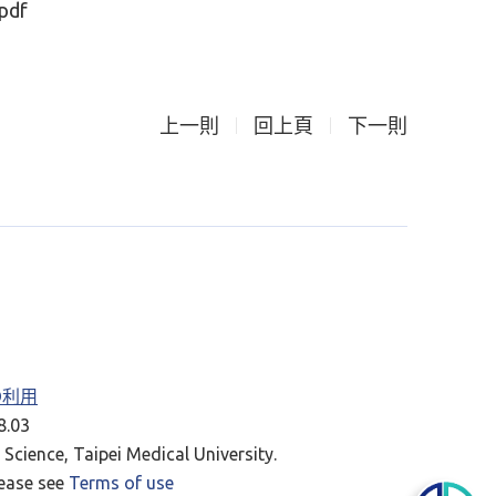
df
上一則
回上頁
下一則
RD利用
.03
Science, Taipei Medical University.
lease see
Terms of use