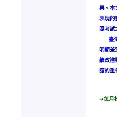
果。本
表現的
照考試
臺灣醫
明顯差
續改進
護的重
➔
每月