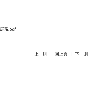
現.pdf
上一則
回上頁
下一則