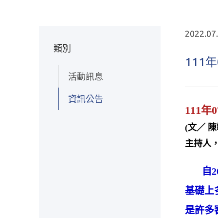
2022.07
類別
111
活動訊息
資訊公告
111
(文／ 
主持人，
自20
基礎上
是許多