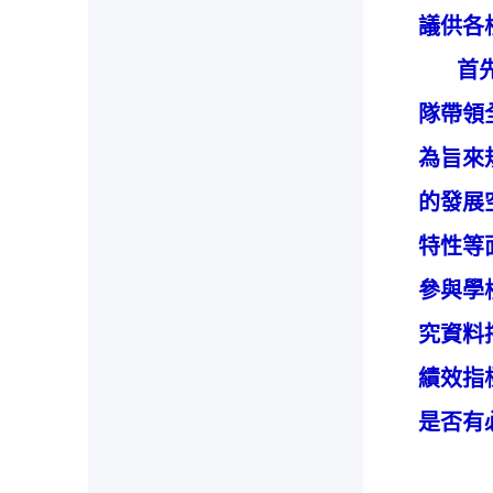
議供各
首先，
隊帶領
為旨來
的發展
特性等
參與學
究資料
績效指
是否有