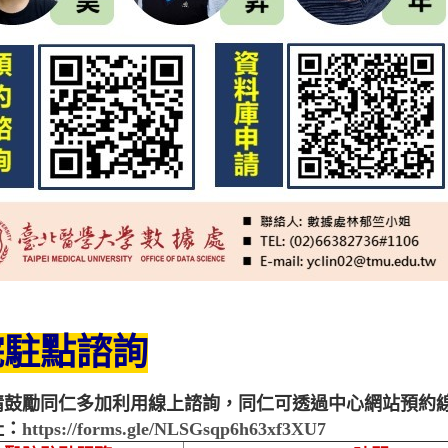
院駐點諮詢
情鼓勵同仁多加利用線上諮詢，同仁可透過中心網站預約
址：
https://forms.gle/NLSGsqp6h63xf3XU7