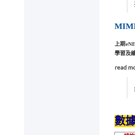
MIM
上期eN
學習及繪
read mo
數