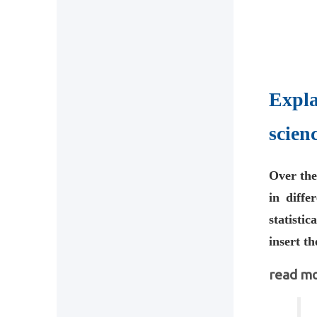
Expla
scien
Over the 
in diffe
statisti
insert t
read mo