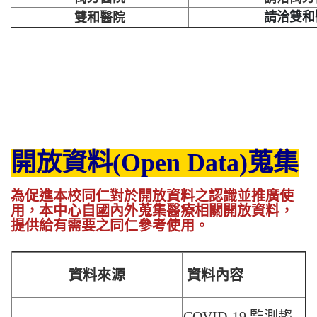
請洽雙和
雙和醫院
開放資料(Open Data)蒐集
為促進本校同仁對於開放資料之認識並推廣使
用，本中心自國內外蒐集醫療相關開放資料，
提供給有需要之同仁參考使用。
資料來源
資料內容
COVID-19 監測趨