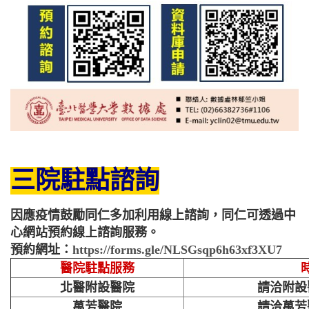
三院駐點諮詢
因應疫情鼓勵同仁多加利用線上諮詢，同仁可透過中
心網站預約線上諮詢服務。
預約網址：
https://forms.gle/NLSGsqp6h63xf3XU7
醫院駐點服務
北醫附設醫院
請洽附設
萬芳醫院
請洽萬芳