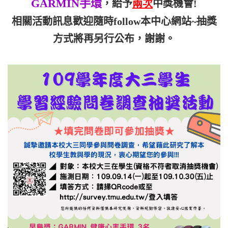
GARMIN手環
，給予
兩次
中獎機會!
相關活動訊息歡迎隨時follow本中心網站
~
抽獎
方式將再另行公布，謝謝。