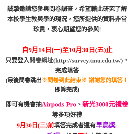
誠摯邀請您參與問卷調查，希望藉此研究了解
本校學生教與學的現況，您所提供的資料非常
珍貴，衷心期望您的參與!
自9月14日(一)至10月30日(五)止
只要登入
問卷網址
(
http://survey.tmu.edu.tw/
)
，
完成填答
(
最後問卷跳出
※問卷到此結束※ 謝謝您的填答！
即算完成)
Airpods Pro
新光3000元禮卷
即可有機會抽
、
等多項好禮
早鳥獎-
9
月30日(三)前
填答完成者還有