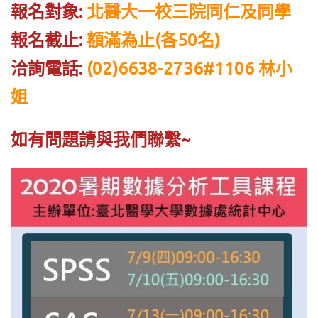
報名對象:
北醫大一校三院同仁及同學
報名截止:
額滿為止(各50名)
洽詢電話:
(02)6638-2736#1106 林小
姐
如有問題請與我們聯繫~