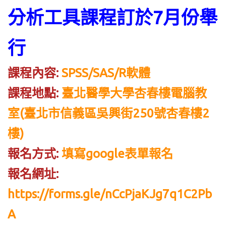
分析工具課程訂於7月份舉
行
課程內容:
SPSS/SAS/R軟體
課程地點:
臺北醫學大學杏春樓電腦教
室(臺北市信義區吳興街250號杏春樓2
樓)
報名方式:
填寫google表單報名
報名網址:
https://forms.gle/nCcPjaKJg7q1C2Pb
A