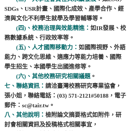
SDGs、USR計畫、國際化成效、產學合作、經
濟與文化不利學生就學及學習輔導等。
(四)、校務治理與效能精進：
如IR發展、校
務數據系統、行政效率等。
(五)、人才國際移動力：
如國際視野、外語
能力、跨文化思維、適應力等能力培養、國際
學生招生、本國學生出國進修等。
(六)、其他校務研究相關議題
。
七、聯絡資訊：
請洽臺灣校務研究專業協會，
張小姐，聯絡電話：(03) 571-2121#50188，電子
郵件：sc@tair.tw。
八、其他說明：
檢附論文摘要格式如附件，研
討會相關資訊及投稿格式相關事宜，