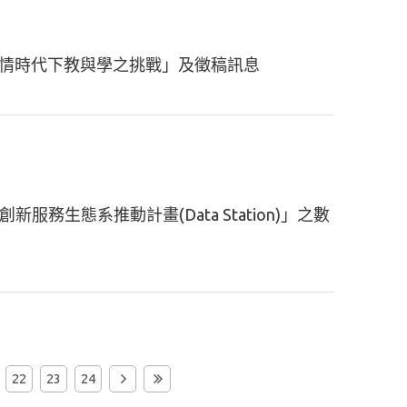
會：疫情時代下教與學之挑戰」及徵稿訊息
服務生態系推動計畫(Data Station)」之數
22
23
24