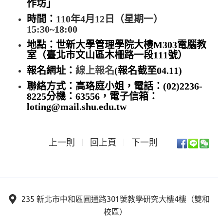
作坊」
時間：
110年4月12日（星期一）
15:30~18:00
地點：世新大學管理學院大樓M303電腦教
室（臺北市文山區木柵路一段111號）
報名網址：
線上報名
(報名截至04.11)
聯絡方式：高珞庭小姐，電話：(02)2236-
8225分機：63556，電子信箱：
loting@mail.shu.edu.tw
上一則
回上頁
下一則
235 新北市中和區圓通路301號教學研究大樓4樓（雙和
校區）