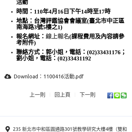
活動
時間：110年4月16日下午14時至17時
地點：台灣評鑑協會會議室(臺北市中正區
南海路3號5樓之1)
報名網址：
線上報名
(課程費用及內容請參
考附件)
聯絡方式：郭小姐，電話：(02)33431176；
劉小姐，電話：(02)33431192
Download：
1100416活動.pdf
上一則
回上頁
下一則
235 新北市中和區圓通路301號教學研究大樓4樓（雙和