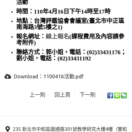
活動
時間：110年4月16日下午14時至17時
地點：台灣評鑑協會會議室(臺北市中正區
南海路3號5樓之1)
報名網址：
線上報名
(課程費用及內容請參
考附件)
聯絡方式：郭小姐，電話：(02)33431176；
劉小姐，電話：(02)33431192
Download：
1100416活動.pdf
上一則
回上頁
下一則
235 新北市中和區圓通路301號教學研究大樓4樓（雙和