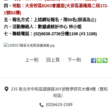
四、
地點：大安校區B203會議室(大安區基隆路二段172-
1號B2樓)
五、報名方式：上述網址報名
，
限5
0
名
(額滿為止)
六、活動聯絡人：數據處統計中心 林小姐
七、聯絡電話：(02)6638-2736分機1106 (#3 1106)
上一則
回上頁
下一則
235 新北市中和區圓通路301號教學研究大樓4樓（雙和
校區）
(02)6620-2589