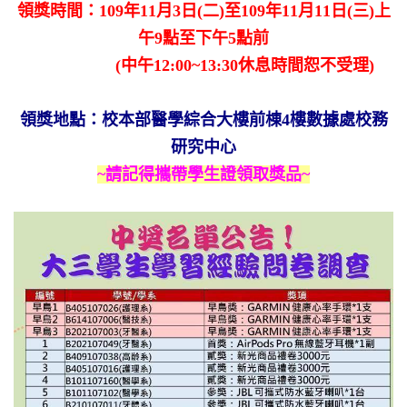
領獎時間：
10
​9​
年11
月3
日(二)至109年11月11日(
三)上
午9點至下午
​5​
點前
(中午12:00~13:30休息時間恕不受理)
領獎地點：校本部醫學綜合大樓前棟4樓數據處校務
研究中心
~請記得攜帶學生證領取獎品~