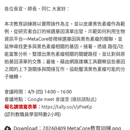
各位長官、師長、同仁 大家好：
本次教育訓練將以實際操作為主，並以皮膚黑色素瘤作為範
例，
從研究者自訂的候選基因清單出發，示範如何利用生物
資訊平台—
MetaCore檢視候選基因與黑色素瘤的關聯，
並
延伸尋找更多與黑色素瘤相關的基因。接著，透過 路徑/功
能富集分析，整理出黑色素瘤相關的關鍵路徑，
並比對與原
始基因清單的交集；最後，
藉由網路建構工具觀察這些基因
之間的上下游關係與間接互作，
協助釐清黑色素瘤可能的分
子機轉。
會議時間：4/9 (四) 14:00 – 16:00
會議地點：
Google meet 會議室 (連結請點此)
報名請填寫表單
：
https://tally.so/r/
yPxeKp
(認列教職員學習時數2小時)
Download：
20260409 MetaCore教育訓練.png