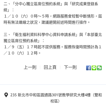
二、「分中心獨立區席位預約系統」與「研究成果登錄系
統」：
１／１０（六）０時～５時，網路服務會短暫中斷情形，屆
時有無法連線之狀況，建議避開前述時間進行操作。
三、「衛生福利資料科學中心資料申請系統」與「本部臺北
獨立區席位預約系統」：
１／９（五）１７時起不提供服務。服務恢復時間預計為１
／１０（六）１２時。
上一則
回上頁
下一則
235 新北市中和區圓通路301號教學研究大樓4樓（雙和
校區）