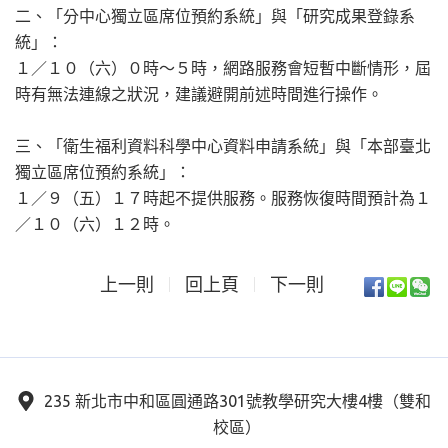
二、「分中心獨立區席位預約系統」與「研究成果登錄系
統」：
１／１０（六）０時～５時，網路服務會短暫中斷情形，屆
時有無法連線之狀況，建議避開前述時間進行操作。
三、「衛生福利資料科學中心資料申請系統」與「本部臺北
獨立區席位預約系統」：
１／９（五）１７時起不提供服務。服務恢復時間預計為１
／１０（六）１２時。
上一則
回上頁
下一則
235 新北市中和區圓通路301號教學研究大樓4樓（雙和
校區）