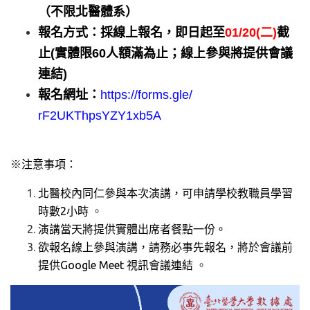
（不限北醫體系）
報名方式：採線上報名，即日起至
01/20(二)
截
止(
實體限6
0人額滿為止；線上參與將提供會議
連結)
報名網址：
https://forms.gle/
rF2UKThpsYZY1xb5A
※注意事項：
北醫校內同仁參與本次演講，可申請學校教職員學習
時數2小時
。
演講當天將提供實體出席者餐點一份。
欲報名線上參與演講，請務必事先報名，將於會議前
提供Googl
e Meet 視訊會議連結
。