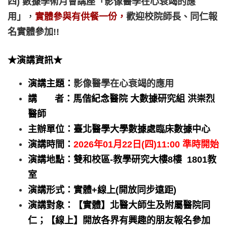
四) 數據學術月會講座「影像醫學在心衰竭的應
用
」
，
實體參與有
供餐一份，
歡迎校院師長、同仁報
名實體參加!!
★演講資訊★
演講主題：
影像醫學在心衰竭的應用
講 者：馬偕紀念醫院 大數據研究組 洪崇烈
醫師
主辦單位：臺北醫學大學數據處臨床數據中心
演講時間：
2026年01月22日(四)11:00 準時開始
演講地點：雙和校區-教學研究大樓8樓 1801教
室
演講形式：實體+線上(開放同步遠距)
演講對象：【
實體】北醫大師生及附屬醫院同
仁；【線上】
開放各界有興趣的朋友報名參加