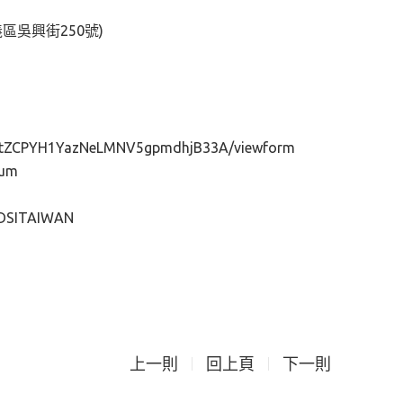
吳興街250號)
I3ttZCPYH1YazNeLMNV5gpmdhjB33A/viewform
rum
DSITAIWAN
上一則
回上頁
下一則