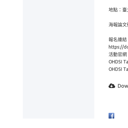
地點：臺
海報論文徵
報名連結
https:/
活動官網：htt
OHDSI T
OHDSI T
Dow